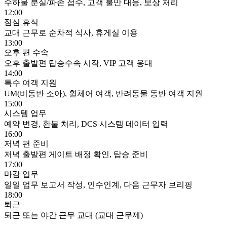
수하물 분실/파손 접수, 고객 불만 대응, 보상 처리
12:00
점심 휴식
교대 근무로 순차적 식사, 휴게실 이용
13:00
오후 편 수속
오후 출발편 탑승수속 시작, VIP 고객 응대
14:00
특수 여객 지원
UM(비동반 소아), 휠체어 여객, 반려동물 동반 여객 지원
15:00
시스템 업무
예약 변경, 환불 처리, DCS 시스템 데이터 입력
16:00
저녁 편 준비
저녁 출발편 게이트 배정 확인, 탑승 준비
17:00
마감 업무
일일 업무 보고서 작성, 인수인계, 다음 근무자 브리핑
18:00
퇴근
퇴근 또는 야간 근무 교대 (교대 근무제)